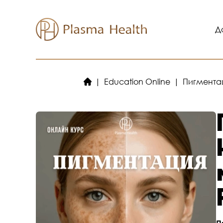
Към
съдържанието
Д
Education Online
Пигментац