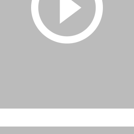
ктивен абонамент, за да получите достъп до това съдър
езте
|
Регистрация