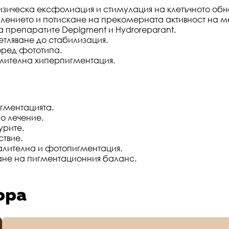
изическа ексфолиация и стимулация на клетъчното обн
лението и потискане на прекомерната активност на м
а препаратите Depigment и Hydroreparant.
етляване до стабилизация.
ред фототипа.
лителна хиперпигментация.
гментацията.
о лечение.
урите.
твие.
алителна и фотопигментация.
ане на пигментационния баланс.
ора