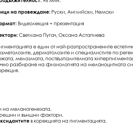
родължителност:
98 мин.
зици на провеждане:
Руски, Английски, Немски
ормат:
Видеолекция + презентация
ектори:
Светлана Пугач, Оксана Астапиева
игментацията е един от най-разпространените естетичн
озметолозите, дерматолозите и специалистите по рег
ожата, мелазмата, поствъзпалителната хиперпигментац
очно разбиране на физиологията на меланоцитната си
орекция.
 на меланогенезата.
трешни и външни фактори.
оксидантите
в корекцията на пигментацията.