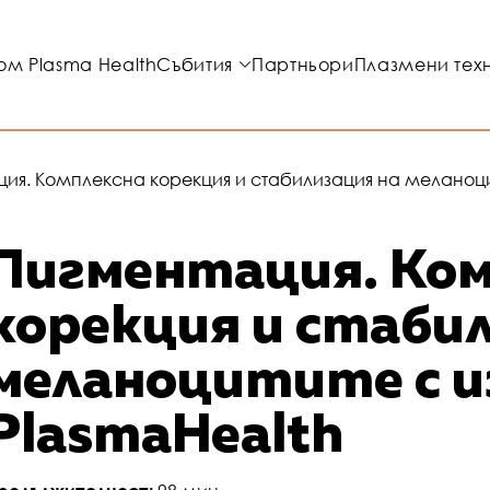
ом Plasma Health
Събития
Партньори
Плазмени тех
ия. Комплексна корекция и стабилизация на меланоцит
Пигментация. Ком
корекция и стаби
меланоцитите с и
PlasmaHealth