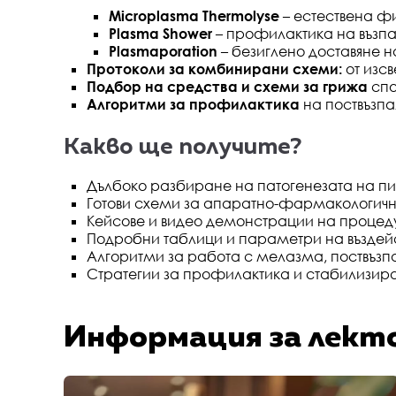
Microplasma Thermolyse
– естествена ф
Plasma Shower
– профилактика на възпа
Plasmaporation
– безиглено доставяне н
Протоколи за комбинирани схеми:
от изсв
Подбор на средства и схеми за грижа
спо
Алгоритми за профилактика
на поствъзпа
Какво ще получите?
Дълбоко разбиране на патогенезата на пи
Готови схеми за апаратно-фармакологичн
Кейсове и видео демонстрации на процед
Подробни таблици и параметри на въздейс
Алгоритми за работа с мелазма, поствъзп
Стратегии за профилактика и стабилизир
Информация за лект