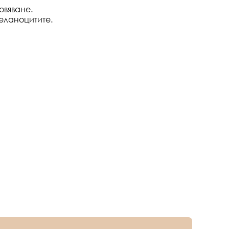
овяване.
еланоцитите.