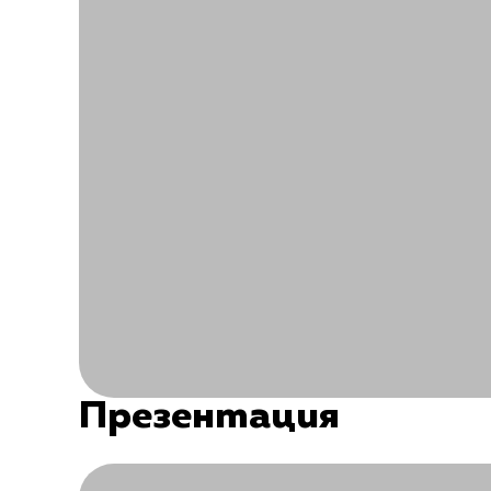
Презентация
Трябва да влезете в системата и да имате а
Вл