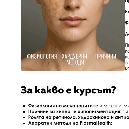
П
Е
Ф
Л
П
к
к
т
к
За какво е курсът?
Физиология на меланоцитите
и механизми
Причини за хипер- и хипопигментация:
въ
Ролята на ретинола, хидрохинона и анти
Апаратни методи на PlasmaHealth: