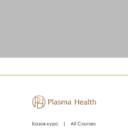
ктивен абонамент, за да получите достъп до това съдър
езте
|
Регистрация
Базов курс
All Courses