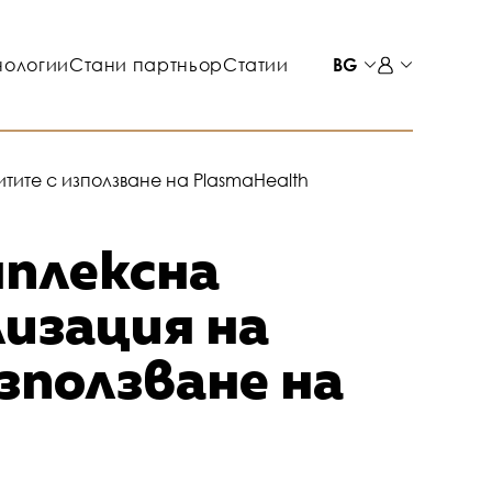
нологии
Стани партньор
Статии
BG
ите с използване на PlasmaHealth
плексна
лизация на
зползване на