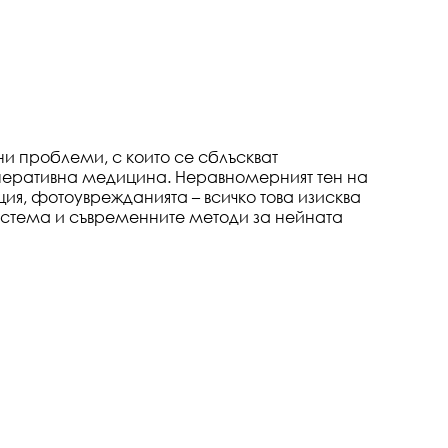
и проблеми, с които се сблъскват
енеративна медицина. Неравномерният тен на
ия, фотоуврежданията – всичко това изисква
стема и съвременните методи за нейната