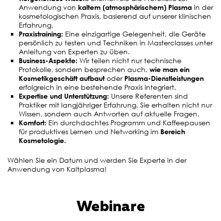
v
Anwendung von
kaltem (atmosphärischem) Plasma
in der
kosmetologischen Praxis, basierend auf unserer klinischen
i
Erfahrung.
g
Praxistraining:
Eine einzigartige Gelegenheit, die Geräte
persönlich zu testen und Techniken in Masterclasses unter
a
Anleitung von Experten zu üben.
Business-Aspekte:
Wir teilen nicht nur technische
t
Protokolle, sondern besprechen auch,
wie man ein
i
Kosmetikgeschäft aufbaut
oder
Plasma-Dienstleistungen
erfolgreich in eine bestehende Praxis integriert.
o
Expertise und Unterstützung:
Unsere Referenten sind
Praktiker mit langjähriger Erfahrung. Sie erhalten nicht nur
n
Wissen, sondern auch Antworten auf aktuelle Fragen.
Komfort:
Ein durchdachtes Programm und Kaffeepausen
für produktives Lernen und Networking im
Bereich
Kosmetologie.
Wählen Sie ein Datum und werden Sie Experte in der
Anwendung von Kaltplasma!
Webinare