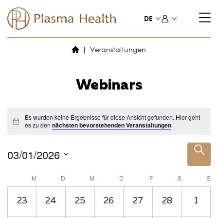
Zum
Inhalt
DE
springen
Veranstaltungen
Webinars
Es wurden keine Ergebnisse für diese Ansicht gefunden. Hier geht
es zu den
nächsten bevorstehenden Veranstaltungen
.
V
S
03/01/2026
U
e
D
C
a
r
K
H
M
D
M
D
F
S
S
t
E
a
a
u
0
0
0
0
0
0
0
23
24
25
26
27
28
1
m
n
l
w
V
V
V
V
V
V
V