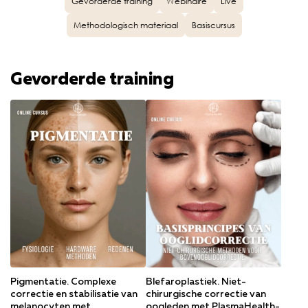
Gevorderde training
Webinaire
Live
Methodologisch materiaal
Basiscursus
Gevorderde training
Pigmentatie. Complexe
Blefaroplastiek. Niet-
correctie en stabilisatie van
chirurgische correctie van
melanocyten met
oogleden met PlasmaHealth-