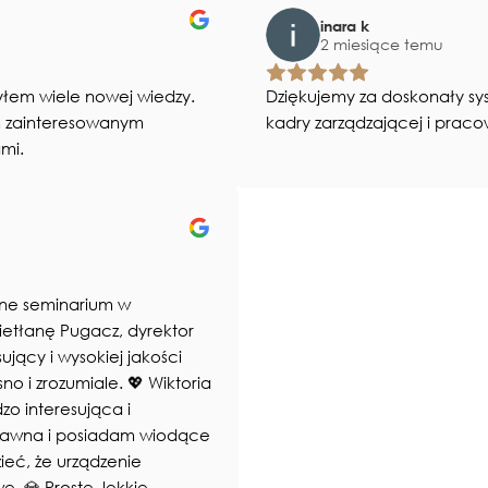
inara k
2 miesiące temu
yłem wiele nowej wiedzy.
Dziękujemy za doskonały sys
m zainteresowanym
kadry zarządzającej i praco
mi.
ane seminarium w
etłanę Pugacz, dyrektor
jący i wysokiej jakości
no i zrozumiale. 💖 Wiktoria
zo interesująca i
 dawna i posiadam wiodące
eć, że urządzenie
. 💎 Proste, lekkie,