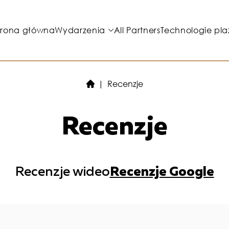
trona główna
Wydarzenia
All Partners
Technologie pl
Recenzje
Recenzje
Recenzje wideo
Recenzje Google