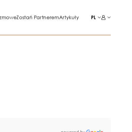
azmowe
Zostań Partnerem
Artykuły
PL