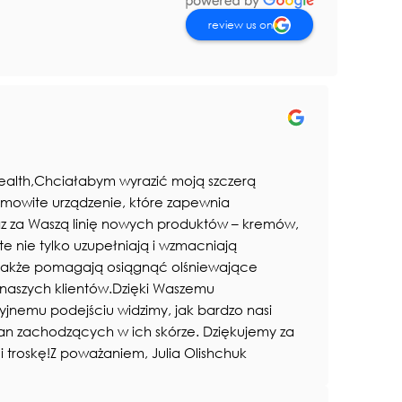
review us on
ealth,Chciałabym wyrazić moją szczerą
mowite urządzenie, które zapewnia
az za Waszą linię nowych produktów – kremów,
 te nie tylko uzupełniają i wzmacniają
 także pomagają osiągnąć olśniewające
 naszych klientów.Dzięki Waszemu
yjnemu podejściu widzimy, jak bardzo nasi
ian zachodzących w ich skórze. Dziękujemy za
i troskę!Z poważaniem, Julia Olishchuk