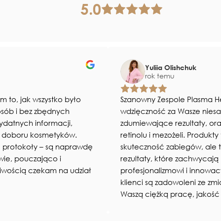
5.0
Yuliia Olishchuk
rok temu
 to, jak wszystko było
Szanowny Zespole Plasma H
osób i bez zbędnych
wdzięczność za Wasze niesa
ydatnych informacji,
zdumiewające rezultaty, or
 i doboru kosmetyków.
retinolu i mezożeli. Produkty
e protokoły – są naprawdę
skuteczność zabiegów, ale
wie, pouczająco i
rezultaty, które zachwycają
pliwością czekam na udział
profesjonalizmowi i innowac
klienci są zadowoleni ze zm
Waszą ciężką pracę, jakość 