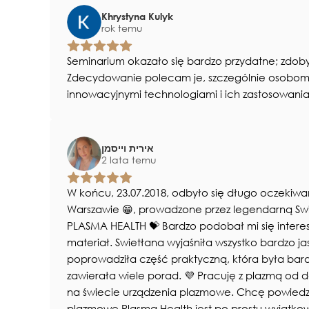
Khrystyna Kulyk
rok temu
Seminarium okazało się bardzo przydatne; zdob
Zdecydowanie polecam je, szczególnie osobo
innowacyjnymi technologiami i ich zastosowania
אירית וייסמן
2 lata temu
W końcu, 23.07.2018, odbyło się długo oczekiw
Warszawie 😁, prowadzone przez legendarną Swi
PLASMA HEALTH 💝 Bardzo podobał mi się interesu
materiał. Swietłana wyjaśniła wszystko bardzo jas
poprowadziła część praktyczną, która była bard
zawierała wiele porad. 💜 Pracuję z plazmą od
na świecie urządzenia plazmowe. Chcę powiedzi
plazmowe Plasma Health jest po prostu wyjątkowe