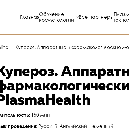
Обучение
Плаз
Главная
Все партнеры
косметологии
техно
line
Купероз. Аппаратные и фармакологические мет
Купероз. Аппарат
фармакологически
PlasmaHealth
лительность:
150 мин
зык проведения:
Русский, Английский, Немецкий