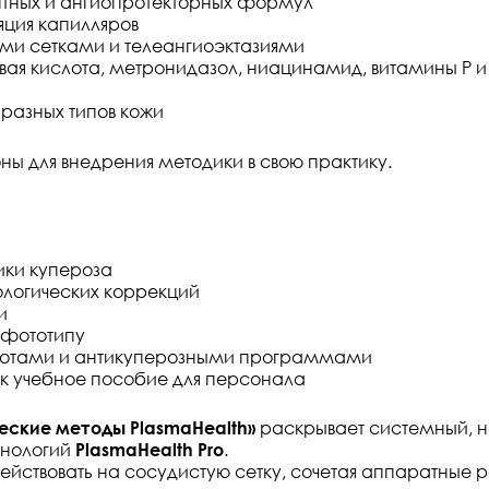
нтных и ангиопротекторных формул
ляция капилляров
ыми сетками и телеангиоэктазиями
ая кислота, метронидазол, ниацинамид, витамины P и
разных типов кожи
ны для внедрения методики в свою практику.
ики купероза
логических коррекций
и
 фототипу
слотами и антикуперозными программами
ак учебное пособие для персонала
еские методы PlasmaHealth»
раскрывает системный, н
хнологий
PlasmaHealth Pro
.
действовать на сосудистую сетку, сочетая аппаратны