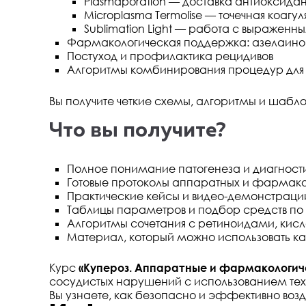
Plasmaporation — доставка антиоксида
Microplasma Termolise — точечная коагу
Sublimation Light — работа с выраженн
Фармакологическая поддержка: азелаинов
Постуход и профилактика рецидивов
Алгоритмы комбинирования процедур для 
Вы получите четкие схемы, алгоритмы и шабло
Что вы получите?
Полное понимание патогенеза и диагност
Готовые протоколы аппаратных и фармако
Практические кейсы и видео-демонстраци
Таблицы параметров и подбор средств по
Алгоритмы сочетания с ретиноидами, ки
Материал, который можно использовать к
Курс
«Купероз. Аппаратные и фармакологич
сосудистых нарушений с использованием те
Вы узнаете, как безопасно и эффективно воз