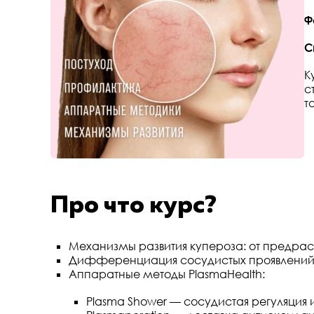
Ф
С
К
с
т
Про что курс?
Механизмы развития купероза: от предра
Дифференциация сосудистых проявлений 
Аппаратные методы PlasmaHealth:
Plasma Shower — сосудистая регуляция