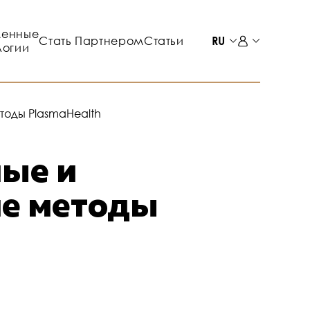
менные
Стать Партнером
Статьи
RU
логии
оды PlasmaHealth
ные и
е методы