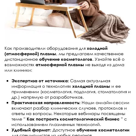
Как производители оборудования для
холодной
(атмосферной) плазмы
, мы предлагаем качественное
дистанционное
обучение косметологов
. Узнайте всё о
возможностях
атмосферной плазмы
не выходя из дома
или клиники:
Экспертиза от источника:
Самая актуальная
информация о технологиях
холодной плазмы
и ее
применении (косметология, подология, стоматология и
др.) напрямую от разработчиков.
Практическая направленность:
Наши онлайн-сессии
включают разбор клинических случаев, протоколов и
ответы на вопросы. Некоторые вебинары посвящены
теме ”
Как построить косметологический бизнес
” с
использованием плазменных технологий.
Удобный формат:
Доступное
обучение косметологии
для специалистов из любых регионов.