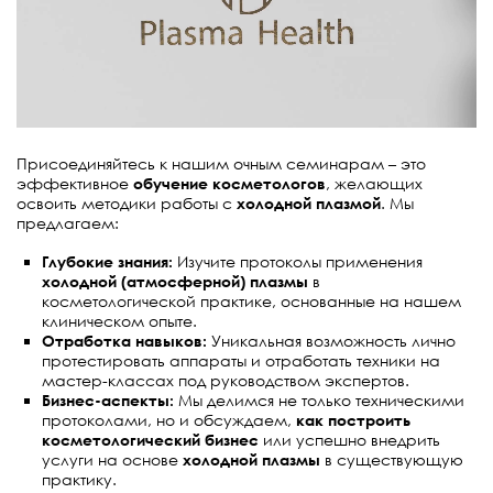
,
,
,
,
,
,
,
и
я
н
а
в
Присоединяйтесь к нашим очным семинарам – это
и
эффективное
обучение косметологов
, желающих
освоить методики работы с
холодной плазмой
. Мы
г
предлагаем:
а
Глубокие знания:
Изучите протоколы применения
ц
холодной (атмосферной) плазмы
в
косметологической практике, основанные на нашем
и
клиническом опыте.
Отработка навыков:
Уникальная возможность лично
и
протестировать аппараты и отработать техники на
мастер-классах под руководством экспертов.
Бизнес-аспекты:
Мы делимся не только техническими
протоколами, но и обсуждаем,
как построить
косметологический бизнес
или успешно внедрить
услуги на основе
холодной плазмы
в существующую
практику.