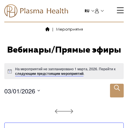
Перейти
к
RU
содержимому
Мероприятия
Вебинары/Прямые эфиры
На мероприятий не запланировано 1 марта, 2026. Перейти к
следующим предстоящим мероприятий
.
П
П
03/01/2026
О
о
В
И
ы
и
С
б
К
с
р
а
к
т