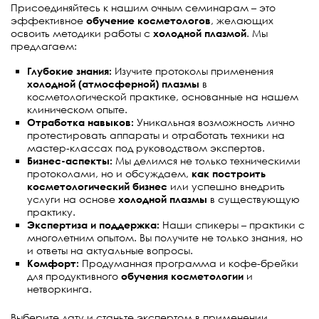
и
Присоединяйтесь к нашим очным семинарам – это
эффективное
обучение косметологов
, желающих
я
освоить методики работы с
холодной плазмой
. Мы
предлагаем:
т
и
Глубокие знания:
Изучите протоколы применения
холодной (атмосферной) плазмы
в
я
косметологической практике, основанные на нашем
клиническом опыте.
н
Отработка навыков:
Уникальная возможность лично
а
протестировать аппараты и отработать техники на
мастер-классах под руководством экспертов.
в
Бизнес-аспекты:
Мы делимся не только техническими
протоколами, но и обсуждаем,
как построить
и
косметологический бизнес
или успешно внедрить
г
услуги на основе
холодной плазмы
в существующую
практику.
а
Экспертиза и поддержка:
Наши спикеры – практики с
многолетним опытом. Вы получите не только знания, но
ц
и ответы на актуальные вопросы.
и
Комфорт:
Продуманная программа и кофе-брейки
для продуктивного
обучения косметологии
и
и
нетворкинга.
Выберите дату и станьте экспертом в применении