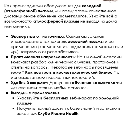
Как производители оборудования для
холодной
(атмосферной) плазмы
, мы предлагаем качественное
дистанционное
обучение косметологов
. Узнайте всё о
возможностях
атмосферной плазмы
не выходя из дома
или клиники:
Экспертиза от источника:
Самая актуальная
информация о технологиях
холодной плазмы
и ее
применении (косметология, подология, стоматология и
др.) напрямую от разработчиков.
Практическая направленность:
Наши онлайн-сессии
включают разбор клинических случаев, протоколов и
ответы на вопросы. Некоторые вебинары посвящены
теме ”
Как построить косметологический бизнес
” с
использованием плазменных технологий.
Удобный формат:
Доступное
обучение косметологии
для специалистов из любых регионов.
Выгодные предложения:
Участвуйте в
бесплатных
вебинарах по
холодной
плазме
Получите полный доступ к базе знаний и записям в
закрытом
Клубе Plasma Health
.