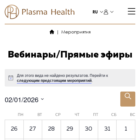
Перейти
к
RU
содержимому
Мероприятия
Вебинары/Прямые эфиры
Для этого вида не найдено результатов. Перейти к
следующим предстоящим мероприятий
.
П
П
02/01/2026
О
о
В
И
ы
и
К
С
ПН
ВТ
СР
ЧТ
ПТ
СБ
ВС
б
К
с
а
р
0
0
0
0
0
0
0
26
27
28
29
30
31
1
а
к
л
т
м
м
м
м
м
м
м