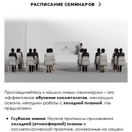
т
т
т
т
т
т
т
и
и
РАСПИСАНИЕ СЕМИНАРОВ
,
,
,
,
,
,
,
и
и
и
и
и
и
и
я
я
й
й
й
й
й
й
й
т
,
,
,
,
,
,
,
и
я
н
а
в
и
г
а
Присоединяйтесь к нашим очным семинарам – это
эффективное
обучение косметологов
, желающих
ц
освоить методики работы с
холодной плазмой
. Мы
и
предлагаем:
и
Глубокие знания:
Изучите протоколы применения
холодной (атмосферной) плазмы
в
косметологической практике, основанные на нашем