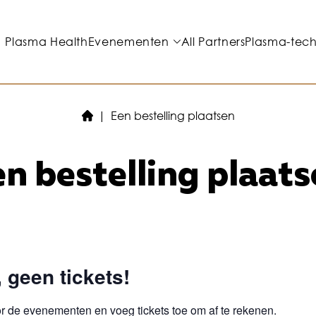
Plasma Health
Evenementen
All Partners
Plasma-tec
Een bestelling plaatsen
n bestelling plaat
 geen tickets!
or de evenementen
en voeg tickets toe om af te rekenen.