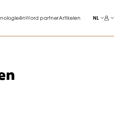
hnologieën
Word partner
Artikelen
NL
sen